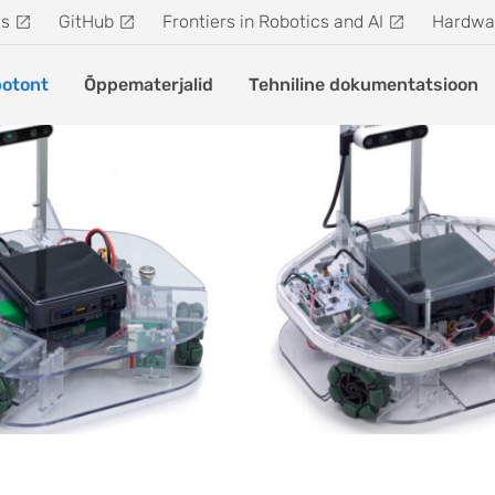
s
GitHub
Frontiers in Robotics and AI
Hardwa
otont
Õppematerjalid
Tehniline dokumentatsioon