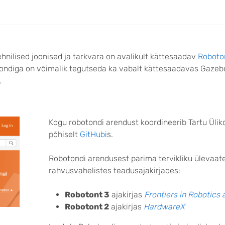
ehnilised joonised ja tarkvara on avalikult kättesaadav
Roboto
tondiga on võimalik tegutseda ka vabalt kättesaadavas Gazeb
.
Kogu robotondi arendust koordineerib Tartu Üli
põhiselt
GitHub
is.
Robotondi arendusest parima tervikliku ülevaate 
rahvusvahelistes teadusajakirjades:
Robotont 3
ajakirjas
Frontiers in Robotics 
Robotont 2
ajakirjas
HardwareX