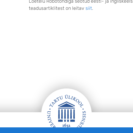
Loetelu Robotondiga seotud eesti- ja ingliskeels
teadusartiklitest on leitav
siit
.