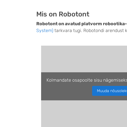
Mis on Robotont
Robotont on avatud platvorm robootika-
System)
tarkvara tugi. Robotondi arendust ko
Kolmandate osapoolte sisu nägemiseks
Muuda nõusolek