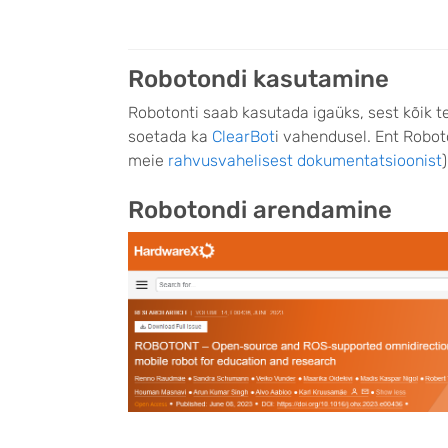
Robotondi kasutamine
Robotonti saab kasutada igaüks, sest kõik t
soetada ka
ClearBot
i vahendusel. Ent Robo
meie
rahvusvahelisest dokumentatsioonist
)
Robotondi arendamine