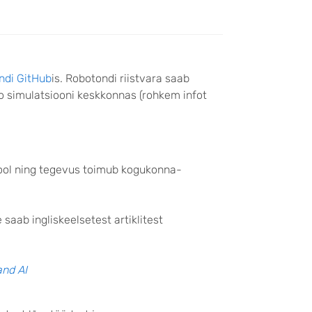
ndi GitHub
is. Robotondi riistvara saab
o simulatsiooni keskkonnas (rohkem infot
kool ning tegevus toimub kogukonna-
saab ingliskeelsetest artiklitest
and AI