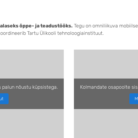
alaseks õppe- ja teadustööks.
Tegu on omniliikuva mobiilse 
ordineerib Tartu Ülikooli tehnoloogiainstituut.
 palun nõustu küpsistega.
Kolmandate osapoolte sis
ut
M